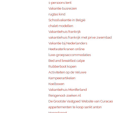
1-persoons tent
Vakantie busreizen
rugtas kind
Schoolvakantie in België
chalet modellen
Vakantiehuis frankrijk
vakantiehuis frankrijk met prive zwembad
Vakantie bij Nederlanders
Heetwaterkranen online
luxe-groepsaccommodaties
Bed and breakfast calpe
Rubberboot kopen
Activiteiten op de Veluwe
Kampeerartikelen
Koelboxen
Vakantiehuis Montferland
Reisgenoot-zoeken.nl
De Grootste Vastgoed Website van Curacao 
appartementen te koop sankt anton
Hengelsport