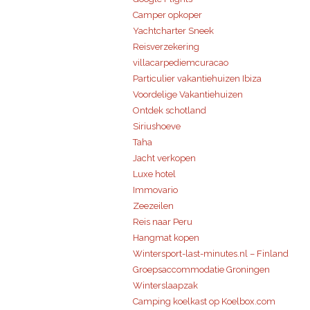
Camper opkoper
Yachtcharter Sneek
Reisverzekering
villacarpediemcuracao
Particulier vakantiehuizen Ibiza
Voordelige Vakantiehuizen
Ontdek schotland
Siriushoeve
Taha
Jacht verkopen
Luxe hotel
Immovario
Zeezeilen
Reis naar Peru
Hangmat kopen
Wintersport-last-minutes.nl – Finland
Groepsaccommodatie Groningen
Winterslaapzak
Camping koelkast op Koelbox.com