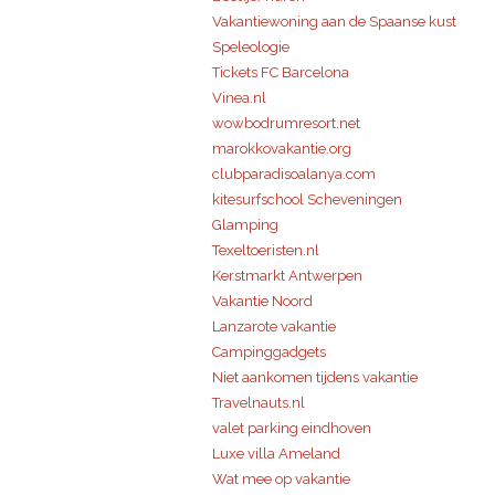
Vakantiewoning aan de Spaanse kust
Speleologie
Tickets FC Barcelona
Vinea.nl
wowbodrumresort.net
marokkovakantie.org
clubparadisoalanya.com
kitesurfschool Scheveningen
Glamping
Texeltoeristen.nl
Kerstmarkt Antwerpen
Vakantie Noord
Lanzarote vakantie
Campinggadgets
Niet aankomen tijdens vakantie
Travelnauts.nl
valet parking eindhoven
Luxe villa Ameland
Wat mee op vakantie