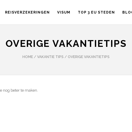
REISVERZEKERINGEN
VISUM
TOP 3 EU STEDEN
BLO
OVERIGE VAKANTIETIPS
HOME
/
VAKANTIE TIPS
/
OVERIGE VAKANTIETIPS
ie nog beter te maken.