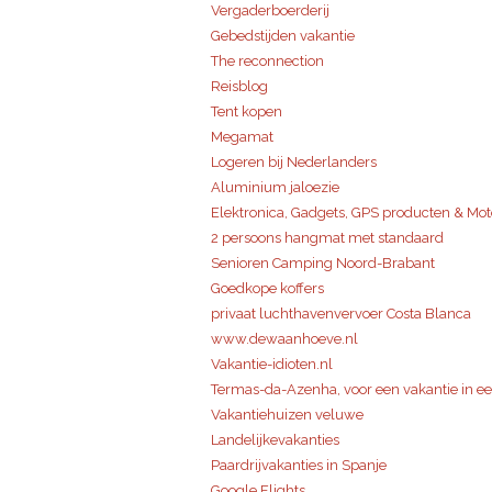
Vergaderboerderij
Gebedstijden vakantie
The reconnection
Reisblog
Tent kopen
Megamat
Logeren bij Nederlanders
Aluminium jaloezie
Elektronica, Gadgets, GPS producten & Mot
2 persoons hangmat met standaard
Senioren Camping Noord-Brabant
Goedkope koffers
privaat luchthavenvervoer Costa Blanca
www.dewaanhoeve.nl
Vakantie-idioten.nl
Termas-da-Azenha, voor een vakantie in e
Vakantiehuizen veluwe
Landelijkevakanties
Paardrijvakanties in Spanje
Google Flights