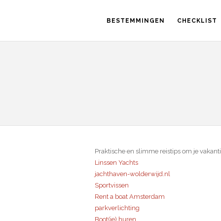
BESTEMMINGEN
CHECKLIST
Praktische en slimme reistips om je vakant
Linssen Yachts
jachthaven-wolderwijd.nl
Sportvissen
Rent a boat Amsterdam
parkverlichting
Boot(je) huren