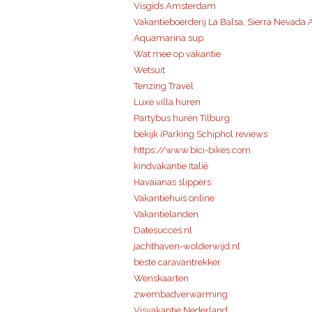
Visgids Amsterdam
Vakantieboerderij La Balsa, Sierra Nevada
Aquamarina sup
Wat mee op vakantie
Wetsuit
Tenzing Travel
Luxe villa huren
Partybus huren Tilburg
bekijk iParking Schiphol reviews
https://www.bici-bikes.com
kindvakantie Italië
Havaianas slippers
Vakantiehuis online
Vakantielanden
Datesucces.nl
jachthaven-wolderwijd.nl
beste caravantrekker
Wenskaarten
zwembadverwarming
Visvakantie Nederland