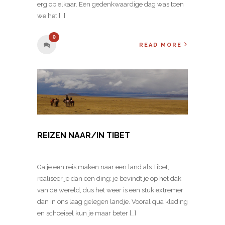
erg op elkaar. Een gedenkwaardige dag was toen
we het […]
0
READ MORE
REIZEN NAAR/IN TIBET
Ga je een reis maken naar een land als Tibet,
realiseer je dan een ding: je bevindt je op het dak
van de wereld, dus het weer is een stuk extremer
dan in ons laag gelegen landje. Vooral qua kleding
en schoeisel kun je maar beter […]