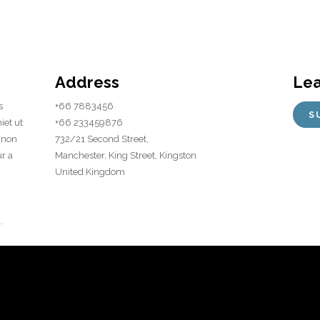
Address
Lea
s
+66 7883456
iet ut
+66 233459876
e non
732/21 Second Street,
r a
Manchester, King Street, Kingston
United Kingdom
.