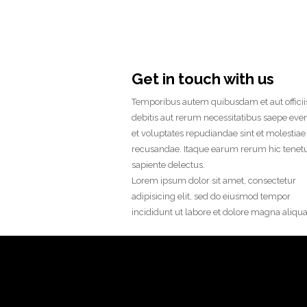
Get in touch with us
Temporibus autem quibusdam et aut officii
debitis aut rerum necessitatibus saepe even
et voluptates repudiandae sint et molestia
recusandae. Itaque earum rerum hic tenetu
sapiente delectus.
Lorem ipsum dolor sit amet, consectetur
adipisicing elit, sed do eiusmod tempor
incididunt ut labore et dolore magna aliqua